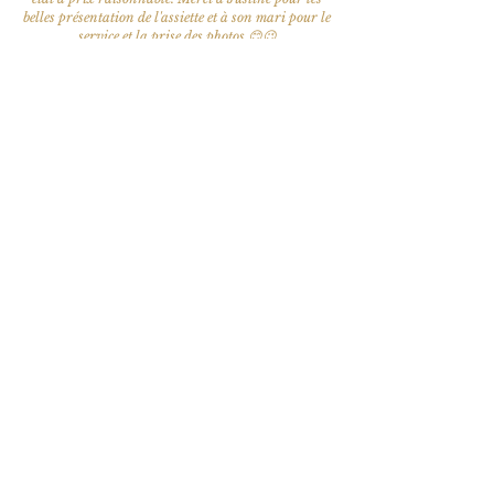
belles présentation de l'assiette et à son mari pour le
service et la prise des photos 😊😉
Entrez, fermez les yeux et partez pour un voyage
gustatif 👌🏻
Avis Google -
EnividuL Lcmt
Réserver une table
Pour les réservations le jour même
n'hésitez pas à nous appeler directement.
Une confirmation vous sera envoyée par
mail si votre réservation est acceptée.
Date
Heure
Nombre de personne