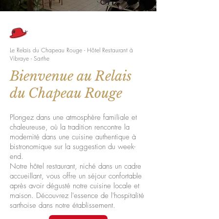
Le Relais du Chapeau Rouge - Hôtel Restaurant à
Vibraye - Sarthe
Bienvenue au Relais
du Chapeau Rouge
Plongez dans une atmosphère familiale et
chaleureuse, où la tradition rencontre la
modernité dans une cuisine authentique à
bistronomique sur la suggestion du week-
end.
Notre hôtel restaurant, niché dans un cadre
accueillant, vous offre un séjour confortable
après avoir dégusté notre cuisine locale et
maison. Découvrez l'essence de l'hospitalité
sarthoise dans notre établissement.