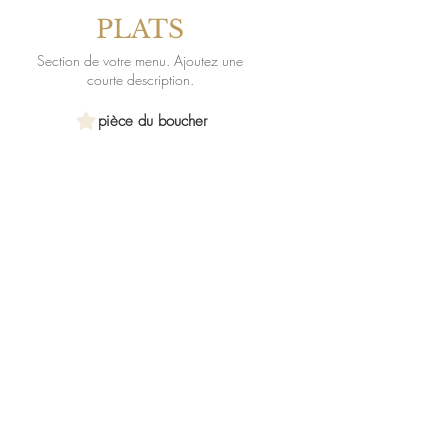
PLATS
Section de votre menu. Ajoutez une
courte description.
pièce du boucher
Ceci est un élément de votre menu.
Ajoutez une courte description.
notre retour de pèche
Ceci est un élément de votre menu.
Ajoutez une courte description.
notre plat du moment
Ceci est un élément de votre menu.
Ajoutez une courte description.